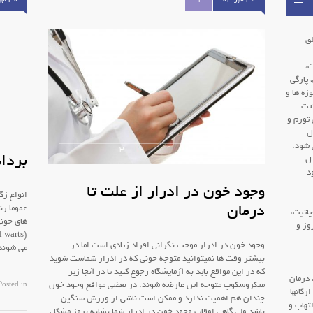
۳۰ مهر ۰۳
13
۳۰ مهر ۰۳
لق
ت،
 پارگی
زه ها و
تیت
 تورم و
ل
 شود.
3
2
1
بردا
دل
د
وجود خون در ادرار از علت تا
درمان
عموما رن
پاتیت،
های خونی
وز و
وجود خون در ادرار موجب نگرانی افراد زیادی است اما در
می شوند 
بیشتر وقت ها نمیتوانید متوجه خونی که در ادرار شماست شوید
که در این مواقع باید به آزمایشگاه رجوع کنید تا در آنجا زیر
 درمان
میکروسکوپ متوجه این عارضه شوند. در بعضی مواقع وجود خون
Posted in
رگانها
چندان هم اهمیت ندارد و ممکن است ناشی از ورزش سنگین
تهاب و
باشد ولی گاهی اوقات وجود خون در ادرار شما نشانه بروز مشکل