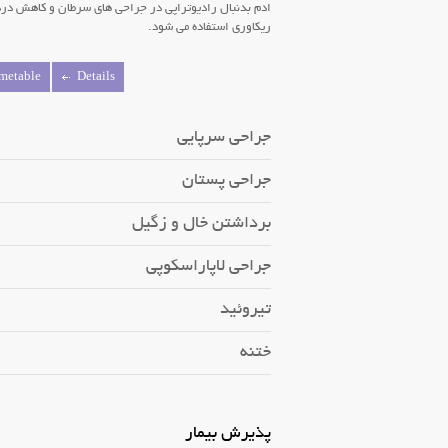
ادم بدنبال رادیوتراپی در جراحی های سرطان و کاهش درد
ریکاوری استفاده می شود.
metable
Details
جراحی سرپایی
جراحی پستان
برداشتن خال و زگیل
جراحی لاپاراسکوپی
تیروئید
ختنه
پذیرش بیمار