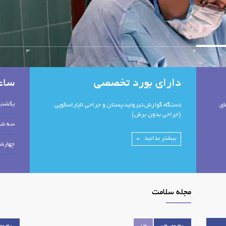
3
2
دارای بورد تخصصی
ساع
یکشنب
ای
دستگاه گوارش،تیروئید،پستان و جراحی لاپاراسکوپی
(جراحی بدون برش)
سه شن
بیشتر بدانید
چهارشن
مجله سلامت