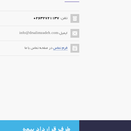
تلفن:
02632721137
ایمیل:info@drsalimzadeh.com
فرم تماس
در صفحه تماس با ما
طرف قرارداد بیمه