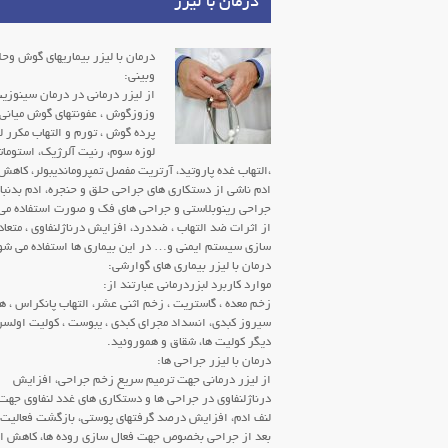
درمان با لیزر
درمان با لیزر بیماریهای گوش وح
وبینی:
از لیزر درمانی در درمان سینوزی
وزوزگوش ، عفونتهای گوش میانی،
پرده گوش ، تورم و التهاب مکرر لو
لوزه سوم، رنیت آلرژیک، استوما
،التهاب غده پاروتید، آرتریت مفصل تمپروماندیبولر، کاهش
ادم ناشی از دستکاری های جراحی حلق و حنجره، ادم بدنبا
جراحی رینوبلاستی و جراحی های فک و صورت استفاده می
از اثرات ضد التهاب ، ضددرد، افزایش درناژلنفاوی ، متعا
سازی سیستم ایمنی و… در این بیماری ها استفاده می شو
درمان با لیزر بیماری های گوارشی:
موارد کاربرد لبزردرمانی عبارتند از:
زخم معده ، گاستریت ، زخم اثنی عشر، التهاب پانکراس ، ه
سیروز کبدی، انسداد مجرای کبدی ، یبوست ، کولیت اولسر
دیگر کولیت ها، شقاق و هموروئید.
درمان با لیزر جراحی ها:
از لیزر درمانی جهت ترمیم سریع زخم جراحی، افزایش
درناژلنفاوی در جراحی ها و دستکاری های غدد لنفاوی جهت
لنف ادم، افزایش درصد گرفتهای پوستی، بازگشت فعالیت ا
بعد از جراحی بخصوص جهت فعال سازی روده ها، کاهش ال