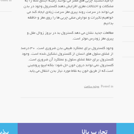
آیا میدانستید چربی های مضر می توانند زمینه ابتلای شما را به
Posted in
مشکلات و اختلالات مغزی افزایش دهند کلسترول وجود در بدن
می تواند در سرعت روند پیری مغز سرعت زیادی ایجاد کند می
خواهیم تاثیرات و عوارض منفی چربی ها را روی مغز و حافظه
بدانیم
مطالعات جدید نشان می دهد کسترول بد در بروز زوال عقل و
پیری مغز زودرس موثر است.
وجود کلسترول برای عملکرد طبیعی بدن ضروری است. ۳۰ درصد
از غشای سلول های انسان از کلسترول تشکیل شده است. وجود
کلسترول برای حفظ غشای سلول و عملکرد آن ضروری است.
کلسترول نمی تواند درون خون حل شود؛ بلکه لیپو پروتئینی
است که از طریق خون به نقاط مورد نیاز بدن انتقال می یابد.
Posted in
مجله سلامت
تجارب بالا
پذی