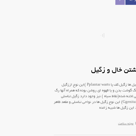
6
شتن خال و زگیل
انواع زگیل ها زگیل کف پا Pplantar warts )این نوع اززگیل
گ گوشت بدن و یا قهوه ای روشن بوده که همراه آنها رگ
 لخته شده(نقاط سیاه ) نیز وجود دارد زگیل تناسلی
(Ggenital warts) این نوع زگیل ها در نواحی تناسلی و مقعد ظاهر
این زگیل ها شبیه زائده
مجله سلامت