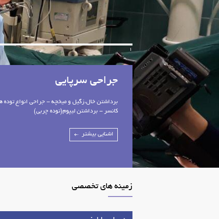
1
جراحی سرپایی
برداشتن خال،زگیل و میخچه - جراحی انواع توده ه
کانسر - برداشتن لیپوم(توده چربی)
اشنایی بیشتر
زمینه های تخصصی