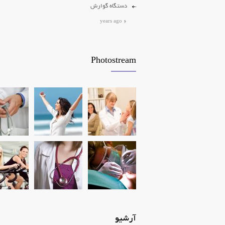
دستگاه گوارش
6 years ago
برداشتن خال و زگیل
2 years ago
Photostream
پرکاری و کم کاری تیروئید
6 years ago
آرشیو