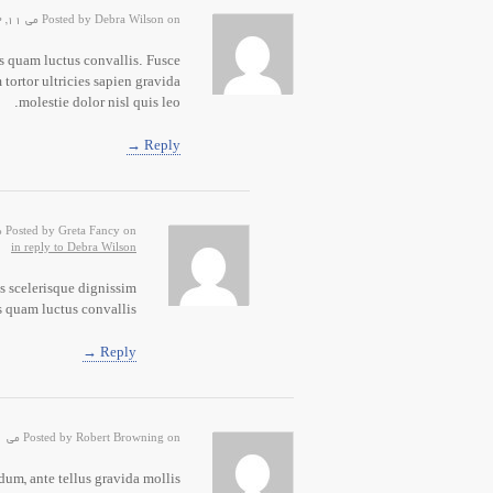
Posted by Debra Wilson on می 11, 2013, 12:41 ب.ظ
is quam luctus convallis. Fusce
 tortor ultricies sapien gravida
molestie dolor nisl quis leo.
Reply →
Posted by Greta Fancy on می 11, 2013, 12:41 ب.ظ
in reply to Debra Wilson
is scelerisque dignissim
is quam luctus convallis.
Reply →
Posted by Robert Browning on می 11, 2013, 12:42 ب.ظ
rdum, ante tellus gravida mollis