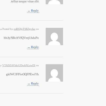
tellus neque vitae elit.
Reply →
on دسامبر 7, 2025, 7:21 ق.ظ
osRIQlpTSRZgvJac
Posted by
bhAyNBcftVfQVnrjlAduPo
Reply →
on فوریه 11, 2026, 12:56 ق.ظ
VTADZAVhkrUDwhPiLewDI
by
gkfWCIFFbsOQFPEwiYh
Reply →