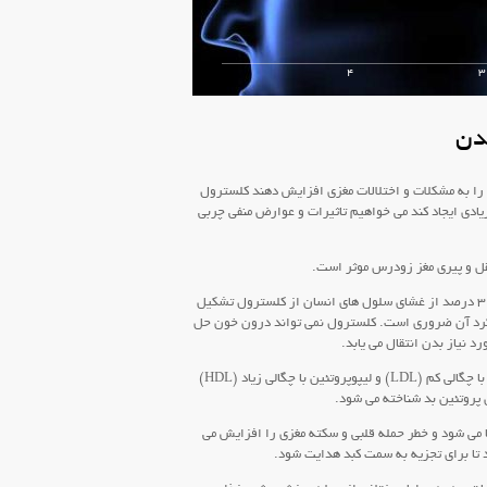
4
3
دن
ا را به مشکلات و اختلالات مغزی افزایش دهند کلسترول
ادی ایجاد کند می خواهیم تاثیرات و عوارض منفی چربی
قل و پیری مغز زودرس موثر است.
وجود کلسترول برای عملکرد طبیعی بدن ضروری است. ۳۰ درصد از غشای سلول های انسان از کلسترول تشکیل
رد آن ضروری است. کلسترول نمی تواند درون خون حل
د نیاز بدن انتقال می یابد.
دو نوع لیپوپروتئین وجود دارد که با نام های لیپوپروتئین با چگالی کم (LDL) و لیپوپروتئین با چگالی زیاد (HDL)
ی شود و خطر حمله قلبی و سکته مغزی را افزایش می