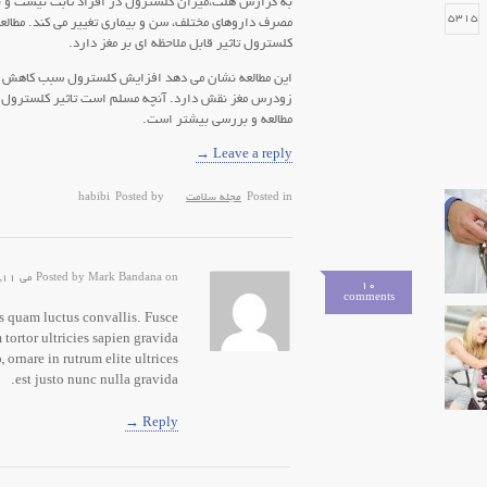
به گزارش هلث،میزان کلسترول در افراد ثابت نیست و با
15315
مصرف داروهای مختلف، سن و بیماری تغییر می کند. مطالع
کلسترول تاثیر قابل ملاحظه ای بر مغز دارد.
این مطالعه نشان می دهد افزایش کلسترول سبب کاهش فش
12943
زودرس مغز نقش دارد. آنچه مسلم است تاثیر کلسترول بر
مطالعه و بررسی بیشتر است.
Leave a reply →
12654
Posted in
مجله سلامت
Posted by
habibi
Posted by Mark Bandana on می 11, 2013, 12:40 ب.ظ
10
comments
is quam luctus convallis. Fusce
 tortor ultricies sapien gravida
 ornare in rutrum elite ultrices
est justo nunc nulla gravida.
Reply →