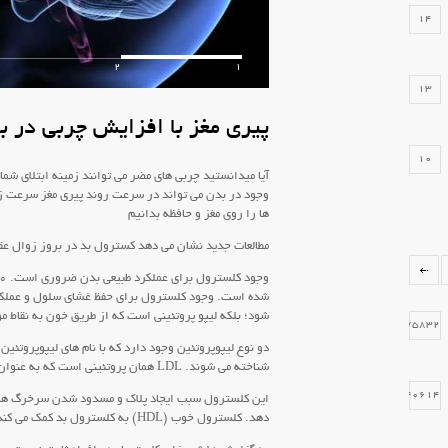
14
2
1
13
پیری مغز با افزایش چربی در ب
10
آیا میدانستید چربی های مضر می توانند زمینه ابتلای شم
وجود در بدن می تواند در سرعت روند پیری مغز سرعت زی
ها را روی مغز و حافظه بدانیم
10
مطالعات جدید نشان می دهد کسترول بد در بروز زوال ع
شده است. وجود کلسترول برای حفظ غشای سلول و عملک
6
شود؛ بلکه لیپو پروتئینی است که از طریق خون به نقاط مور
75832
شناخته می شوند. LDL همان پروتئینی است که به عنوان پروتئین بد شناخته می شود.
40614
این کلسترول سبب ایجاد پلاک و مسدود شدن سرخرگ ها م
دهد. کلسترول خوب (HDL) به کلسترول بد کمک می کند تا برای تجزیه به سمت کبد هدایت شود.