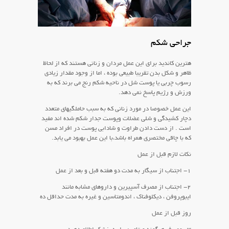
جراحی شکم
هترین کاندید برای این عمل مردان و زنانی هستند که از لحاظ
ظاهر و شکل بدن تقریبا طبیعی بوده ، اما از وجود مقدار زیادی
رسوب چربی یا پوست شل در ناحیه شکم رنج می برند که به
ورزش و رژیم پاسخ نمی دهد.
این عمل خصوصا در مورد زنانی که به سبب حاملگیهای متعدد
دچار کشیدگی و شلی عضلات وپوست جدار شکم شده اند مفید
است . از دست دادن طراوت و شادابی پوست در افراد مسن
که با چاقی مختصری همراه باشد،با این عمل بهبود می یابد.
نکات لازم قبل از عمل
۱- اجتناب از سیگار به مدت دو هفته قبل و بعد از عمل
۲- اجتناب از مصرف آسپیرین و داروهای مشابه مانند
ایبوپروفن ، دیکلوفناک ، اندومتاسین و غیره به مدت حداقل ده
روز قبل از عمل