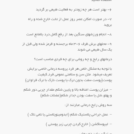
استفاده نمائید
۶- بهتر است هر چه زودتر به فعالیت طبیعی بر گردید
۷- در صورت امکان عصر روز عمل از تخت خارج شده و راه
بروید
۸- انجام ورزشهای سنگین بعد از رفع کامل درد بلامانع است
۹- محلهای برش ظرف ۶-۳ ماه برجسته و قرمز شده ولی قبل از
یک سال طبیعی می شوند
درمانهای رایج و چه روشی برای چه فردی مناسب است؟
با توجه به مشکل خاص هر فرد پروسه درمانی خاصی برایش
تعریف میشود. مثل سن و سلامتی عمومی فرد, کیفیت
پوست(پوست سفت بدون ترک یا پوست نازک با ترک فراوان)
– میزان پوست اضافه بالا و پایین شکم, مقدار چربی دور شکم
و پهلو, شل یا سفت بودن جدار شکم(عضلات شکم)
سه روش رایج درمانی عبارتند از:
– عمل جراحی پلاستیک شکم (ابدومینوپلاستی یا تامی تاک )
– لیپوساکشن ( خارج کردن چربی زیر پوستی )‌
– ترکیب این دو روش