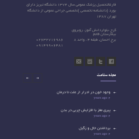
فارغالتحصیل پزشک عمومی سال ۱۳۷۴ دانشگاه تبریز دارای
بورد (دانشنامه تخصصی )تخصصی جراحی عمومی از دانشگاه
تهران ۱۳۸۷
کرج ،بلواردانش آموز، روبروی
بیمارستان قائم
برج احسان، طبقه 4 ، واحد 8
02632716986
09149906481
مجله سلامت
وجود خون در ادرار از علت تا درمان
2 years ago
پیری مغز با افزایش چربی در بدن
2 years ago
برداشتن خال و زگیل
2 years ago