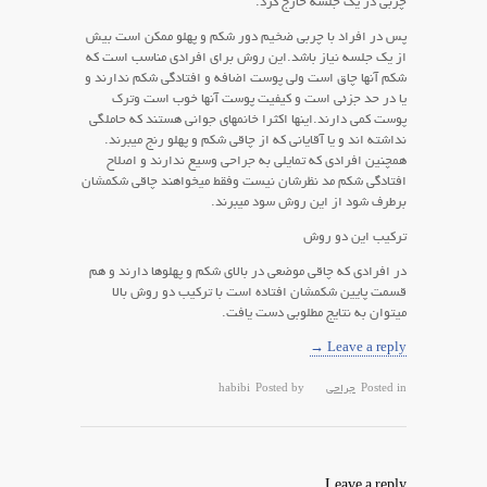
چربی در یک جلسه خارج کرد.
پس در افراد با چربی ضخیم دور شکم و پهلو ممکن است بیش
از یک جلسه نیاز باشد.این روش برای افرادی مناسب است که
شکم آنها چاق است ولی پوست اضافه و افتادگی شکم ندارند و
یا در حد جزئی است و کیفیت پوست آنها خوب است وترک
پوست کمی دارند.اینها اکثرا خانمهای جوانی هستند که حاملگی
نداشته اند و یا آقایانی که از چاقی شکم و پهلو رنج میبرند.
همچنین افرادی که تمایلی به جراحی وسیع ندارند و اصلاح
افتادگی شکم مد نظرشان نیست وفقط میخواهند چاقی شکمشان
برطرف شود از این روش سود میبرند.
ترکیب این دو روش
در افرادی که چاقی موضعی در بالای شکم و پهلوها دارند و هم
قسمت پایین شکمشان افتاده است با ترکیب دو روش بالا
میتوان به نتایج مطلوبی دست یافت.
Leave a reply →
Posted in
جراحی
Posted by
habibi
Leave a reply