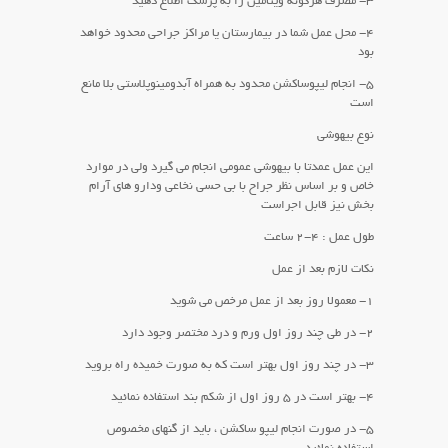
۳- مصرف هرگونه ویتامین را به پزشک اطلاع دهید
۴- محل عمل شما در بیمارستان یا مراکز جراحی محدود خواهد
بود
۵- انجام لیپوساکشن محدود به همراه آبدومینوپلاستی بلا مانع
است
نوع بیهوشی
این عمل عمدتا با بیهوشی عمومی انجام می گیرد ولی در موارد
خاص و بر اساس نظر جراح با بی حسی نخاعی ودارو های آرام
بخش نیز قابل اجراست
طول عمل : ۴-۲ ساعت
نکات لازم بعد از عمل
۱- معمولا روز بعد از عمل مرخص می شوید
۲- در طی چند روز اول ورم و درد مختصر وجود دارد
۳- در چند روز اول بهتر است که به صورت خمیده راه بروید
۴- بهتر است در ۵ روز اول از شکم بند استفاده نمائید
۵- در صورت انجام لیپو ساکشن ، باید از گنهای مخصوص