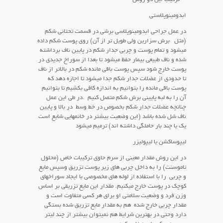
ابدومینوپلاستی
در عمل جراحی ابدومینوپلاسی برشی در قسمت تحتانی شکم
(مثل برش سزارین ولی طویل تر از آن) روی پوست شکم داده
میشود و تمام پوست و چربی جدار شکم در پایین ناف برداشته
شده و ناف طبیعی بیمار حفظ میشود تا بعدا از سوراخ جدیدی در
پوست خارج شود سپس پوست باقی مانده شکم در بالاتر از ناف
تا حدودی از عضلات جدار شکم جدا میشود تا اجازه دهد که
پوست باقی مانده را بتوانیم به اندازه کافی بکشیم تا بتوانیم
آن را به لبه پایینی برش شکم متصل کنیم .در طی این عمل
چنانچه عضلات جدار شکم بخصوص در خط وسط در بالا و پایین
ناف شل شده باشد (این وضعیت بیشتر در خانمهایی شایع است
یک یا چند بار حاملگی داشته اند) ترمیم میشود
لیپوساکشن یا لیپولیزر
در این روش مقدار معینی از سرم حاوی ترکیبات خاص (محلول
تاموسنت) را به داخل چربی های زیر پوست تزریق وسپس مایع
و چربی را با استفاده از لوله های مخصوصی با ایجاد سوراخهای
کوچک در پوست خارج میکنیم. مقدار این مایع تزریقی بر اساس
وزن فرد و وضعیت سلامتی او برای هر کسی متفاوت است و
مقدار چربی خارج شده هم به مقدار مایع تزریق شده بستگی
دارد وحتی در بهترین شرایط هم نمیتوان بیشتر از چند لیتر