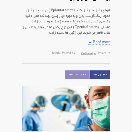
انواع زگیل ها زگیل کف پا Pplantar warts )این نوع اززگیل
عموما رنگ گوشت بدن و یا قهوه ای روشن بوده که همراه آنها
رگ های خونی لخته شده(نقاط سیاه ) نیز وجود دارد زگیل
تناسلی (Ggenital warts) این نوع زگیل ها در نواحی تناسلی و
مقعد ظاهر می شوند این زگیل ها شبیه زائده
Read more →
Posted in
مجله سلامت
Posted by
habibi
۳۰ مهر ۰۳
10 comments