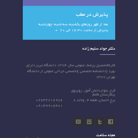
پذیرش در مطب
بعد از ظهر روزهای یکشنبه، سه شنبه، چهارشنبه
پذیرش از ساعت 16:30 الی 20
دکتر جواد سلیم زاده
فارغالتحصیل پزشک عمومی سال ۱۳۷۴ دانشگاه تبریز دارای
بورد (دانشنامه تخصصی )تخصصی جراحی عمومی از دانشگاه
تهران ۱۳۸۷
کرج ،بلواردانش آموز، روبروی
بیمارستان قائم
برج احسان، طبقه 4 ، واحد 8
02632716986
09149906481
مجله سلامت