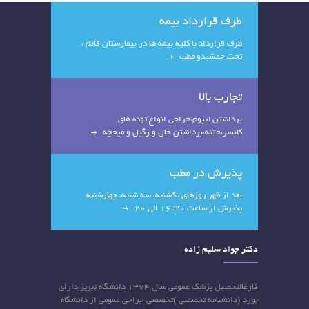
طرف قرارداد بیمه
طرف قرارداد با کلیه بیمه ها در بیمارستان قائم ،
تخت جمشیدو مطب
تجارب بالا
برداشتن لیپوم،جراحی انواع توده های
کانسر،ختنه،برداشتن خال و زگیل و میخچه
پذیرش در مطب
بعد از ظهر روزهای یکشنبه، سه شنبه، چهارشنبه
پذیرش از ساعت 16:30 الی 20
دکتر جواد سلیم زاده
فارغالتحصیل پزشک عمومی سال ۱۳۷۴ دانشگاه تبریز دارای
بورد (دانشنامه تخصصی )تخصصی جراحی عمومی از دانشگاه