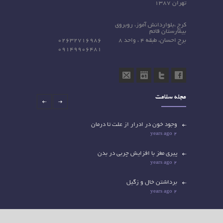
تهران ۱۳۸۷
کرج ،بلواردانش آموز، روبروی
بیمارستان قائم
برج احسان، طبقه 4 ، واحد 8
02632716986
09149906481
مجله سلامت
وجود خون در ادرار از علت تا درمان
2 years ago
پیری مغز با افزایش چربی در بدن
2 years ago
برداشتن خال و زگیل
2 years ago
کدام لیپوم ها را باید جراحی کرد؟
تخصص ها
2 years ago