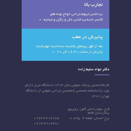
تجارب بالا
برداشتن لیپوم،جراحی انواع توده های
کانسر،ختنه،برداشتن خال و زگیل و میخچه
پذیرش در مطب
بعد از ظهر روزهای یکشنبه، سه شنبه، چهارشنبه
پذیرش از ساعت 16:30 الی 20
دکتر جواد سلیم زاده
فارغالتحصیل پزشک عمومی سال ۱۳۷۴ دانشگاه تبریز دارای
بورد (دانشنامه تخصصی )تخصصی جراحی عمومی از دانشگاه
تهران ۱۳۸۷
کرج ،بلواردانش آموز، روبروی
بیمارستان قائم
برج احسان، طبقه 4 ، واحد 8
02632716986
09149906481