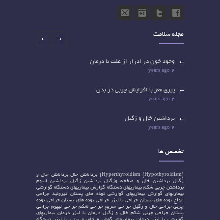
مجله سلامت
وجود خون در ادرار از علت تا درمان
2 years ago
پیری مغز با افزایش چربی در بدن
2 years ago
برداشتن خال و زگیل
2 years ago
کدام لیپوم ها را باید جراحی کرد؟
تخصص ها
2 years ago
(Hypothyroidism)
Hyperthyroidism)
برداشتن خال
ارزیابی سکته قلبی فقط وفقط با یک قطره خون
برداشتن خال و
زگیل
برداشتن خال و میخچه وزگیل
برداشتن زگیل
برداشتن لیپوم
6 years ago
برداشتن چربی شکم
بیماریهای دستگاه گوارش
بیماریهای دستگاه گوارشی
بیماریهای گوارش
بیماریهای گوارشی
توده های پستان
تیروئید
جراحی
انواع توده های پستان
جراحی با لیزر
جراحی توده های پستان
جراحی توده
چربی
جراحی خال و زگیل
جراحی سریع
جراحی شکم
جراحی لیپوم
جراحی
پستان
جراحی چربی شکم
خال و زگیل
درمان با لیزر
درمان بیماریهای
گوارشی با لیزر
درمان بیماریهای گوش و حلق و بینی با لیزر
دستگاه