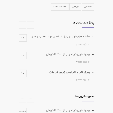
تخصص
جراحی
مجله سلامت
پربازدید ترین ها
نشانه های بارز برای زیاد شدن مواد سمی در بدن
14
6 years ago
وجود خون در ادرار از علت تا درمان
13
2 years ago
پیری مغز با افزایش چربی در بدن
10
2 years ago
کدام لیپوم ها را باید جراحی کرد؟
10
محبوب ترین ها
2 years ago
برداشتن خال و زگیل
6
وجود خون در ادرار از علت تا درمان
75847