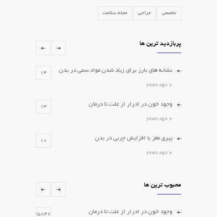
تخصص
جراحی
مجله سلامت
پربازدید ترین ها
نشانه های بارز برای زیاد شدن مواد سمی در بدن
14
6 years ago
وجود خون در ادرار از علت تا درمان
13
2 years ago
پیری مغز با افزایش چربی در بدن
10
2 years ago
کدام لیپوم ها را باید جراحی کرد؟
10
محبوب ترین ها
2 years ago
برداشتن خال و زگیل
6
وجود خون در ادرار از علت تا درمان
75847