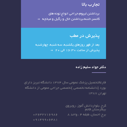
تجارب بالا
برداشتن لیپوم،جراحی انواع توده های
کانسر،ختنه،برداشتن خال و زگیل و میخچه
پذیرش در مطب
بعد از ظهر روزهای یکشنبه، سه شنبه، چهارشنبه
پذیرش از ساعت 16:30 الی 20
دکتر جواد سلیم زاده
فارغالتحصیل پزشک عمومی سال ۱۳۷۴ دانشگاه تبریز دارای
بورد (دانشنامه تخصصی )تخصصی جراحی عمومی از دانشگاه
تهران ۱۳۸۷
کرج ،بلواردانش آموز، روبروی
بیمارستان قائم
برج احسان، طبقه 4 ، واحد 8
02632716986
09149906481