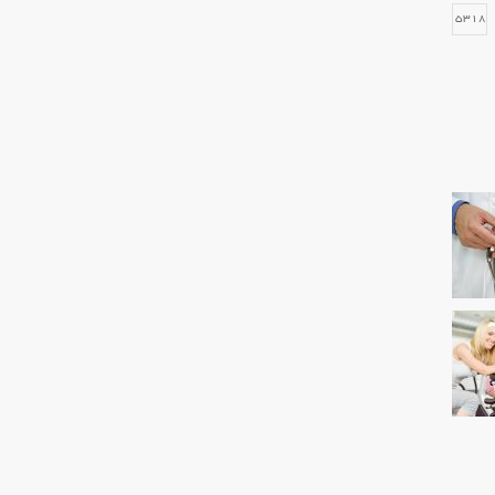
15318
12946
12659