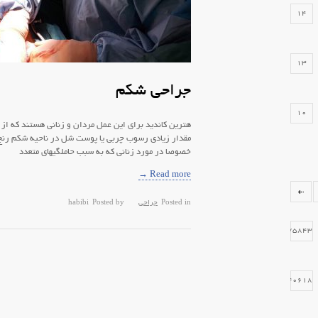
14
13
جراحی شکم
10
هترین کاندید برای این عمل مردان و زنانی هستند که از لح
مقدار زیادی رسوب چربی یا پوست شل در ناحیه شکم رنج 
خصوصا در مورد زنانی که به سبب حاملگیهای متعدد
10
Read more →
Posted in
جراحی
Posted by
habibi
6
75843
40618