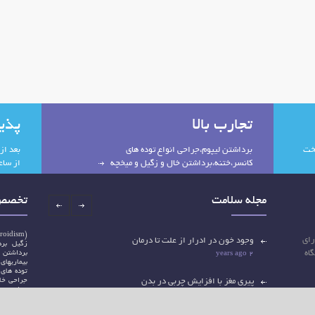
تجارب بالا
پذی
تخت
برداشتن لیپوم،جراحی انواع توده های
بعد از
کانسر،ختنه،برداشتن خال و زگیل و میخچه
از ساعت 16:30
مجله سلامت
تخصص 
(Hypothyroidism)
ریز دارای
وجود خون در ادرار از علت تا درمان
زگیل
بر
اه
برداشتن 
2 years ago
بیماریهای
توده های 
پیری مغز با افزایش چربی در بدن
جراحی خا
جراحی چر
2 years ago
لیزر
درمان
جراحی
عم