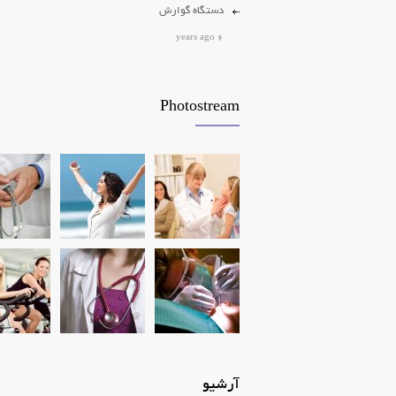
دستگاه گوارش
6 years ago
برداشتن خال و زگیل
2 years ago
Photostream
پرکاری و کم کاری تیروئید
6 years ago
آرشیو