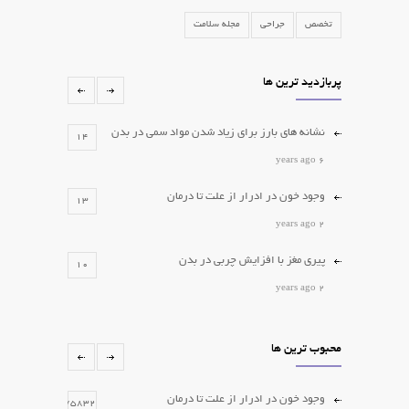
تخصص
جراحی
مجله سلامت
پربازدید ترین ها
نشانه های بارز برای زیاد شدن مواد سمی در بدن
14
6 years ago
وجود خون در ادرار از علت تا درمان
13
2 years ago
پیری مغز با افزایش چربی در بدن
10
2 years ago
کدام لیپوم ها را باید جراحی کرد؟
10
محبوب ترین ها
2 years ago
برداشتن خال و زگیل
6
وجود خون در ادرار از علت تا درمان
75832