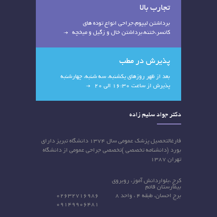
تجارب بالا
برداشتن لیپوم،جراحی انواع توده های
کانسر،ختنه،برداشتن خال و زگیل و میخچه
پذیرش در مطب
بعد از ظهر روزهای یکشنبه، سه شنبه، چهارشنبه
پذیرش از ساعت 16:30 الی 20
دکتر جواد سلیم زاده
فارغالتحصیل پزشک عمومی سال ۱۳۷۴ دانشگاه تبریز دارای
بورد (دانشنامه تخصصی )تخصصی جراحی عمومی از دانشگاه
تهران ۱۳۸۷
کرج ،بلواردانش آموز، روبروی
بیمارستان قائم
برج احسان، طبقه 4 ، واحد 8
02632716986
09149906481